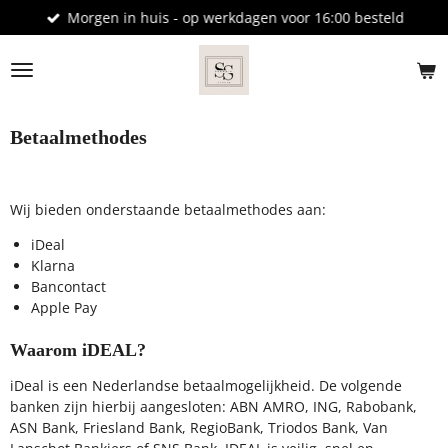
Morgen in huis - op werkdagen voor 16:00 besteld
Ga
direct
naar
de
hoofdinhoud
Betaalmethodes
Wij bieden onderstaande betaalmethodes aan:
iDeal
Klarna
Bancontact
Apple Pay
Waarom iDEAL?
iDeal is een Nederlandse betaalmogelijkheid. De volgende
banken zijn hierbij aangesloten: ABN AMRO, ING, Rabobank,
ASN Bank, Friesland Bank, RegioBank, Triodos Bank, Van