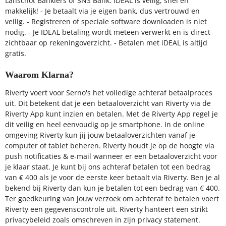
Lanschot Bankiers of SNS Bank. IDEAL is veilig, snel en
makkelijk! - Je betaalt via je eigen bank, dus vertrouwd en
veilig. - Registreren of speciale software downloaden is niet
nodig. - Je IDEAL betaling wordt meteen verwerkt en is direct
zichtbaar op rekeningoverzicht. - Betalen met iDEAL is altijd
gratis.
Waarom Klarna?
Riverty voert voor Serno's het volledige achteraf betaalproces
uit. Dit betekent dat je een betaaloverzicht van Riverty via de
Riverty App kunt inzien en betalen. Met de Riverty App regel je
dit veilig en heel eenvoudig op je smartphone. In de online
omgeving Riverty kun jij jouw betaaloverzichten vanaf je
computer of tablet beheren. Riverty houdt je op de hoogte via
push notificaties & e-mail wanneer er een betaaloverzicht voor
je klaar staat. Je kunt bij ons achteraf betalen tot een bedrag
van € 400 als je voor de eerste keer betaalt via Riverty. Ben je al
bekend bij Riverty dan kun je betalen tot een bedrag van € 400.
Ter goedkeuring van jouw verzoek om achteraf te betalen voert
Riverty een gegevenscontrole uit. Riverty hanteert een strikt
privacybeleid zoals omschreven in zijn privacy statement.