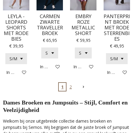
LEYLA -
CARMEN
EMBRY
PANTERPRI
LEOPARD
ZWARTE
ROZE
NT BROEK
SHORTS
TRAVELLER
METALLIC
MET RODE
MET RODE
BROEK
SHORT
STERRENBI
BIES
ES
€ 65,95
€ 59,95
€ 39,95
€ 49,95
In winkelwagen
In winkelwagen
In winkelwagen
In winkelwag
1
2
Dames Broeken en Jumpsuits – Stijl, Comfort en
Veelzijdigheid
Welkom bij onze uitgebreide collectie dames broeken en
jumpsuits bij Sernos. Wij begrijpen dat de juiste broek of jumpsuit