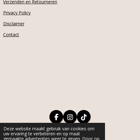
Verzenden en Retourneren
Privacy Policy
Disclaimer
Contact
F
I
T
a
n
i
Deze website maakt gebruik van cookies om
1
2
3
4
5
S
R
c
s
k
uw ervaring te verbeteren en op maat
s
s
s
s
s
t
a
e
t
T
gemaakte advertenties weer te geven. Door op