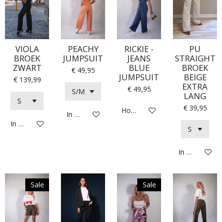
VIOLA
PEACHY
RICKIE -
PU
BROEK
JUMPSUIT
JEANS
STRAIGHT
ZWART
BLUE
BROEK
€ 49,95
JUMPSUIT
BEIGE
€ 139,99
EXTRA
€ 49,95
LANG
€ 39,95
Houd mij op de hoogte
In winkelwagen
In winkelwagen
In winkelwag
Sale
Sale