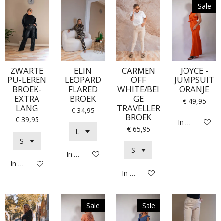
Sale
ZWARTE
ELIN
CARMEN
JOYCE -
PU-LEREN
LEOPARD
OFF
JUMPSUIT
BROEK-
FLARED
WHITE/BEI
ORANJE
EXTRA
BROEK
GE
€ 49,95
LANG
TRAVELLER
€ 34,95
BROEK
€ 39,95
In winkelwag
€ 65,95
In winkelwagen
In winkelwagen
In winkelwagen
Sale
Sale