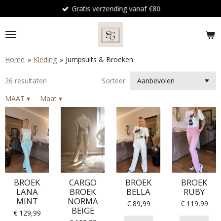
Gratis verzending vanaf €80
Ga
direct
naar
de
hoofdinhoud
Home
»
Kleding
»
Jumpsuits & Broeken
26 resultaten
Sorteer:
MAAT
▾
Maat
▾
BROEK
CARGO
BROEK
BROEK
LANA
BROEK
BELLA
RUBY
MINT
NORMA
€ 89,99
€ 119,99
BEIGE
€ 129,99