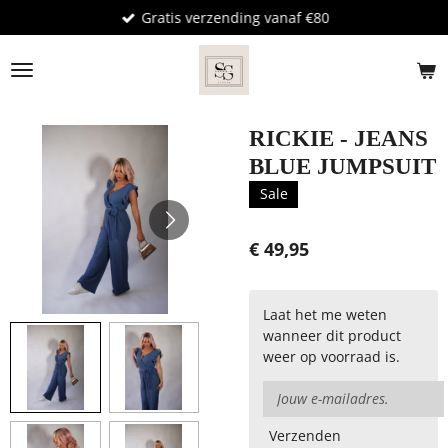
Gratis verzending vanaf €80
Ga
direct
naar
de
hoofdinhoud
RICKIE - JEANS
BLUE JUMPSUIT
Sale
€ 49,95
Laat het me weten
wanneer dit product
weer op voorraad is.
Verzenden