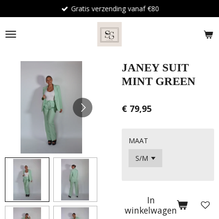
Gratis verzending vanaf €80
Ga
direct
naar
de
hoofdinhoud
JANEY SUIT
MINT GREEN
€ 79,95
MAAT
In
winkelwagen