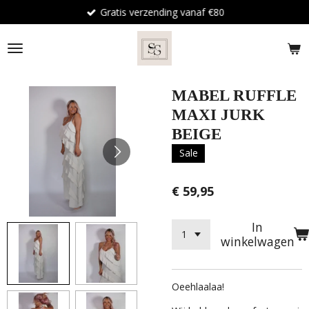
Gratis verzending vanaf €80
Ga
direct
naar
de
hoofdinhoud
MABEL RUFFLE
MAXI JURK
BEIGE
Sale
€ 59,95
In
winkelwagen
Oeehlaalaa!