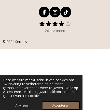
F
I
T
a
n
i
1
2
3
4
5
S
R
c
s
k
s
s
s
s
s
t
a
e
t
T
26 stemmen
e
t
t
t
t
t
t
b
a
o
m
i
o
g
k
e
e
e
e
e
© 2024
Serno's
m
n
o
r
r
r
r
r
r
e
g
k
a
n
r
r
r
r
:
m
e
e
e
e
4
n
n
n
n
s
t
e
Deze website maakt gebruik van cookies om
r
uw ervaring te verbeteren en op maat
r
gemaakte advertenties weer te geven. Door op
e
‘Accepteren’ te klikken, gaat u akkoord met het
n
gebruik van alle cookies.
Afwijzen
Accepteren