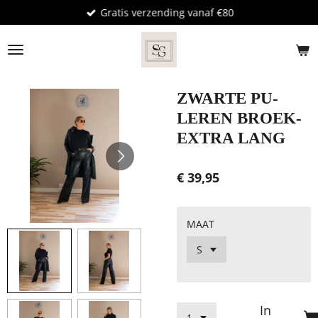
Gratis verzending vanaf €80
Ga
direct
naar
de
hoofdinhoud
ZWARTE PU-
LEREN BROEK-
EXTRA LANG
€ 39,95
MAAT
In