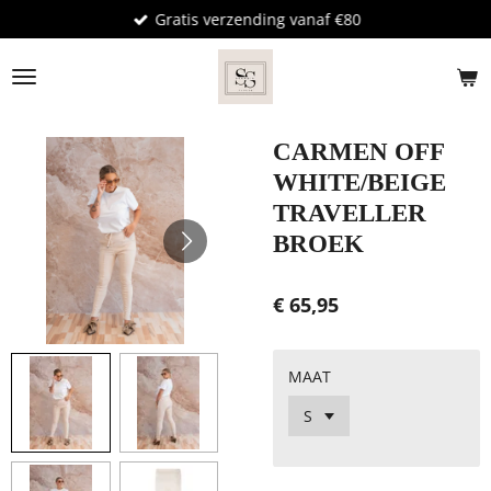
Gratis verzending vanaf €80
Ga
direct
naar
de
hoofdinhoud
CARMEN OFF
WHITE/BEIGE
TRAVELLER
BROEK
€ 65,95
MAAT