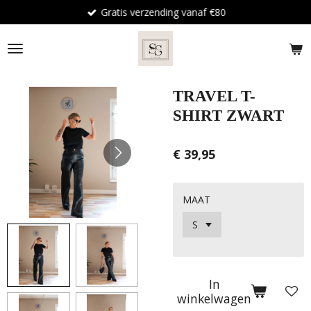
Gratis verzending vanaf €80
Ga
direct
naar
de
hoofdinhoud
TRAVEL T-
SHIRT ZWART
€ 39,95
MAAT
In
winkelwagen