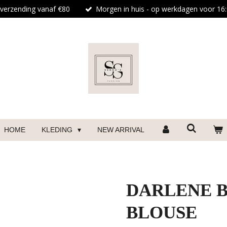
 verzending vanaf €80
Morgen in huis - op werkdagen voor 16:
HOME
KLEDING
NEW ARRIVAL
DARLENE B
BLOUSE