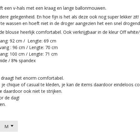
eft een v-hals met een kraag en lange ballonmouwen.
dere gelegenheid. En hoe fijn is het als deze ook nog super lekker zit!
te wassen en hoeft niet in de droger aangezien het een snel drogende
 de blouse heerlijk comfortabel. Ook verkrijgbaar in de kleur Off white
ang: 92 cm / Lengte: 69 cm
ang : 96 cm / Lengte: 70 cm
ang: 100 cm / Lengte: 71 cm
mide / 8% spandex
f draagt het enorm comfortabel.
 je chique of casual te kleden, je kan de items daardoor eindeloos c
je daardoor ook niet te strijken.
oor de dag!
en.