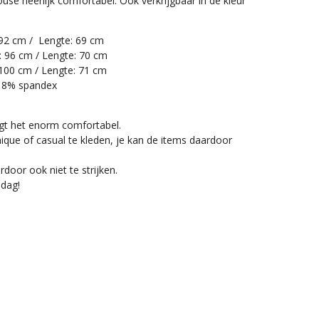
louse heerlijk comfortabel. Ook verkrijgbaar in de kleur
92 cm / Lengte: 69 cm
 96 cm / Lengte: 70 cm
100 cm / Lengte: 71 cm
/ 8% spandex
agt het enorm comfortabel.
ique of casual te kleden, je kan de items daardoor
ardoor ook niet te strijken.
 dag!