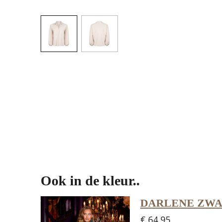
Ook in de kleur..
DARLENE ZWA
€ 64,95