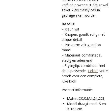
verfijnd power suit dat zowel
zakelijk als classy casual
gedragen kan worden.
Details:
– Kleur: wit
– Knopen: goudkleurig met
chique detail
– Pasvorm: valt goed op
maat
– Materiaal: comfortabel,
stevig en ademend
– Stylingtip: combineer met
de bijpassende “
Celine
” witte
broek voor een complete,
luxe look
Product informatie:
Maten: XS,S,M,L,XL,XXl
Model draagt maat S en
is 163 cm