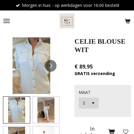
Morgen in huis - op werkdagen voor 16:00 besteld
Ga
direct
naar
de
hoofdinhoud
CELIE BLOUSE
WIT
€ 89,95
GRATIS verzending
MAAT
In