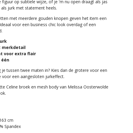
e figuur op subtiele wijze, of je 'm nu open draagt als jas
 als jurk met statement heels.
etten met meerdere gouden knopen geven het item een
. Ideaal voor een business chic look overdag of een
d.
jurk
 merkdetail
 voor extra flair
n één
 je tussen twee maten in? Kies dan de grotere voor een
re voor een aangesloten jurkeffect.
te Celine broek en mesh body van Melissa Oosterwolde
ook.
 163 cm
 8% Spandex