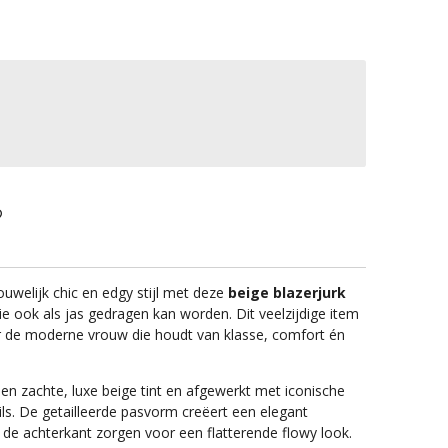
uwelijk chic en edgy stijl met deze
beige blazerjurk
die ook als jas gedragen kan worden. Dit veelzijdige item
r de moderne vrouw die houdt van klasse, comfort én
een zachte, luxe beige tint en afgewerkt met iconische
s. De getailleerde pasvorm creëert een elegant
n de achterkant zorgen voor een flatterende flowy look.