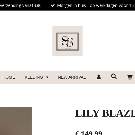
 verzending vanaf €80
Morgen in huis - op werkdagen voor 16:
HOME
KLEDING
NEW ARRIVAL
LILY BLAZ
€ 149,99