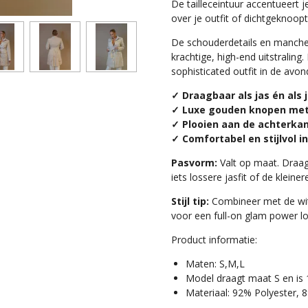
De tailleceintuur accentueert j
over je outfit of dichtgeknoopt
De schouderdetails en manch
krachtige, high-end uitstraling
sophisticated outfit in de avon
✓ Draagbaar als jas én als 
✓ Luxe gouden knopen met
✓ Plooien aan de achterkant
✓ Comfortabel en stijlvol i
Pasvorm:
Valt op maat. Draag
iets lossere jasfit of de kleine
Stijl tip:
Combineer met de wit
voor een full-on glam power l
Product informatie:
Maten: S,M,L
Model draagt maat S en is
Materiaal: 92% Polyester,