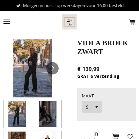
Morgen in huis - op werkdagen voor 16:00 besteld
Ga
direct
naar
de
hoofdinhoud
VIOLA BROEK
ZWART
€ 139,99
GRATIS verzending
MAAT
In