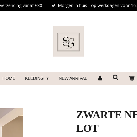
 verzending vanaf €80
Morgen in huis - op werkdagen voor 16:
HOME
KLEDING
NEW ARRIVAL
ZWARTE NE
LOT