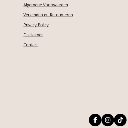
Algemene Voorwaarden
Verzenden en Retourneren
Privacy Policy
Disclaimer
Contact
F
I
T