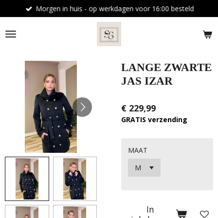
Morgen in huis - op werkdagen voor 16:00 besteld
Ga
direct
naar
de
hoofdinhoud
LANGE ZWARTE
JAS IZAR
€ 229,99
GRATIS verzending
MAAT
In