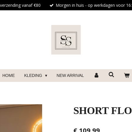
 verzending vanaf €80
Morgen in huis - op werkdagen voor 16:
HOME
KLEDING
NEW ARRIVAL
SHORT FLO
€ 109,99