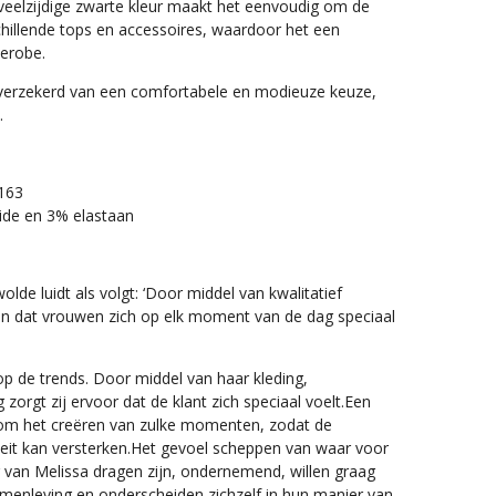
 veelzijdige zwarte kleur maakt het eenvoudig om de
hillende tops en accessoires, waardoor het een
derobe.
 verzekerd van een comfortabele en modieuze keuze,
.
 163
ide en 3% elastaan
lde luidt als volgt: ‘Door middel van kwalitatief
en dat vrouwen zich op elk moment van de dag speciaal
op de trends. Door middel van haar kleding,
zorgt zij ervoor dat de klant zich speciaal voelt.Een
om het creëren van zulke momenten, zodat de
teit kan versterken.Het gevoel scheppen van waar voor
 van Melissa dragen zijn, ondernemend, willen graag
amenleving en onderscheiden zichzelf in hun manier van