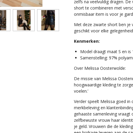
zelfs na veelvuldig dragen. De
short te combineren met versc
onmisbaar item is voor je gar
Met deze zwarte short ben je
geschikt voor elke gelegenheid
Kenmerken:
Model draagt maat S en is
Samenstelling: 97% polyam
Over Melissa Oosterwolde:
De missie van Melissa Oosterwo
hoogwaardige kleding te zorg
voelen.’
Verder speelt Melissa goed in 
merkbeleving en klantenbinding 
gehaaste samenleving vraagt 
zelfbewuste vrouw haar identi
je geld.
Vrouwen die de kleding
een bijdrage leveren aan de s