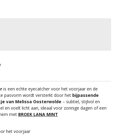
r
is een echte eyecatcher voor het voorjaar en de
ke pasvorm wordt versterkt door het
bijpassende
jtje van Melissa Oosterwolde
– subtiel, stijlvol en
el en voelt licht aan, ideaal voor zonnige dagen of een
er hem met
BROEK LANA MINT
oor het voorjaar