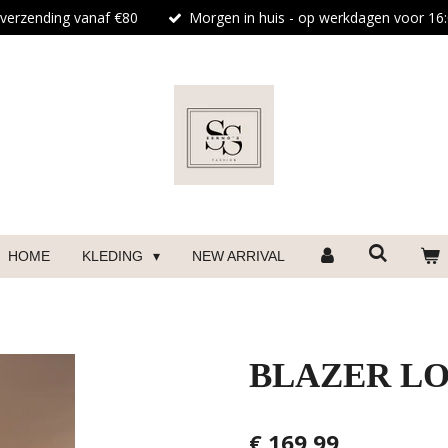
 verzending vanaf €80
Morgen in huis - op werkdagen voor 16:
HOME
KLEDING
NEW ARRIVAL
BLAZER LO
€ 169,99