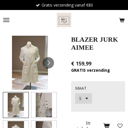
Gratis verzending vanaf €80
Ga
direct
naar
de
hoofdinhoud
BLAZER JURK
AIMEE
€ 159,99
GRATIS verzending
MAAT
In