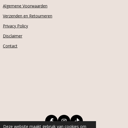
Algemene Voorwaarden
Verzenden en Retourneren
Privacy Policy
Disclaimer
Contact
F
I
T
Deze website maakt gebruik van cookies om