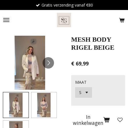
Gratis verzending vanaf €80
Ga
direct
naar
de
hoofdinhoud
MESH BODY
RIGEL BEIGE
€ 69,99
MAAT
In
winkelwagen