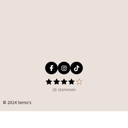
F
I
T
a
n
i
1
2
3
4
5
S
R
c
s
k
s
s
s
s
s
t
a
e
t
T
26 stemmen
e
t
t
t
t
t
t
b
a
o
m
i
o
g
k
e
e
e
e
e
© 2024
Serno's
m
n
o
r
r
r
r
r
r
e
g
k
a
n
r
r
r
r
:
m
e
e
e
e
4