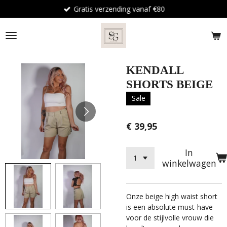
Gratis verzending vanaf €80
Ga
direct
naar
de
hoofdinhoud
KENDALL
SHORTS BEIGE
Sale
€ 39,95
In
winkelwagen
Onze beige high waist short
is een absolute must-have
voor de stijlvolle vrouw die