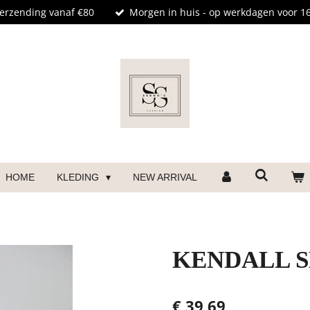
verzending vanaf €80
Morgen in huis - op werkdagen voor 16
HOME
KLEDING
NEW ARRIVAL
KENDALL 
€ 39,69