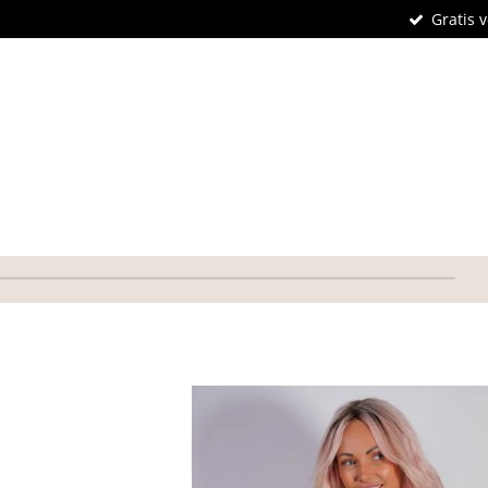
Gratis 
Ga
direct
naar
de
hoofdinhoud