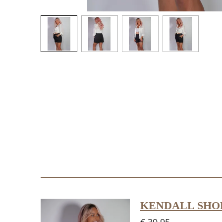
KENDALL SHO
€ 39,95